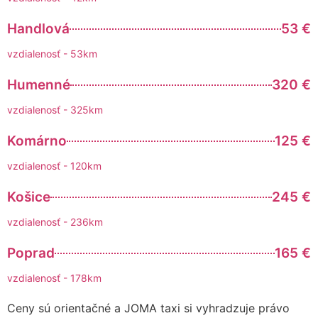
Handlová
53 €
vzdialenosť - 53km
Humenné
320 €
vzdialenosť - 325km
Komárno
125 €
vzdialenosť - 120km
Košice
245 €
vzdialenosť - 236km
Poprad
165 €
vzdialenosť - 178km
Ceny sú orientačné a JOMA taxi si vyhradzuje právo