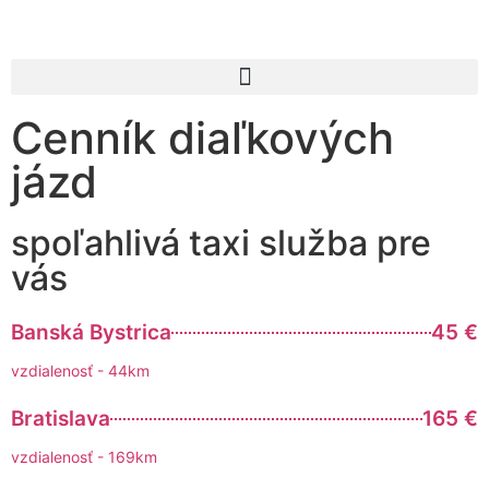
Cenník diaľkových
jázd
spoľahlivá taxi služba pre
vás
Banská Bystrica
45 €
vzdialenosť - 44km
Bratislava
165 €
vzdialenosť - 169km